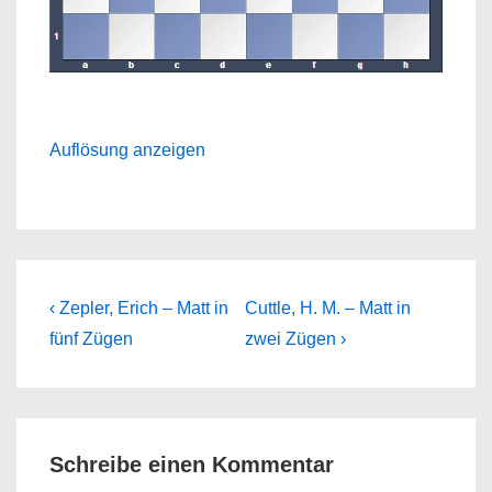
Auflösung anzeigen
Beitragsnavigation
Previous
Next
‹ Zepler, Erich – Matt in
Cuttle, H. M. – Matt in
Post
Post
fünf Zügen
zwei Zügen ›
is
is
Schreibe einen Kommentar