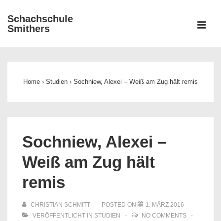
↓
Schachschule
Zum
ME
Smithers
Inhalt
Main
Navigation
Home
›
Studien
›
Sochniew, Alexei – Weiß am Zug hält remis
Sochniew, Alexei –
Weiß am Zug hält
remis
CHRISTIAN SCHMITT
POSTED ON
1. MÄRZ 2016
VERÖFFENTLICHT IN
STUDIEN
NO COMMENTS