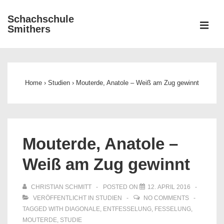
↓
Schachschule
Zum
ME
Smithers
Inhalt
Main
Navigation
Home
›
Studien
›
Mouterde, Anatole – Weiß am Zug gewinnt
Mouterde, Anatole –
Weiß am Zug gewinnt
CHRISTIAN SCHMITT
POSTED ON
12. APRIL 2016
VERÖFFENTLICHT IN
STUDIEN
NO COMMENTS
TAGGED WITH
DIAGONALE
,
ENTFESSELUNG
,
FESSELUNG
,
MOUTERDE
,
STUDIE