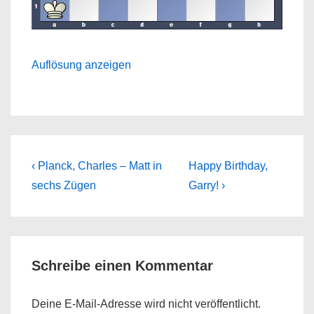
Auflösung anzeigen
Beitragsnavigation
Previous
Next
‹ Planck, Charles – Matt in
Happy Birthday,
Post
Post
sechs Zügen
Garry! ›
is
is
Schreibe einen Kommentar
Deine E-Mail-Adresse wird nicht veröffentlicht.