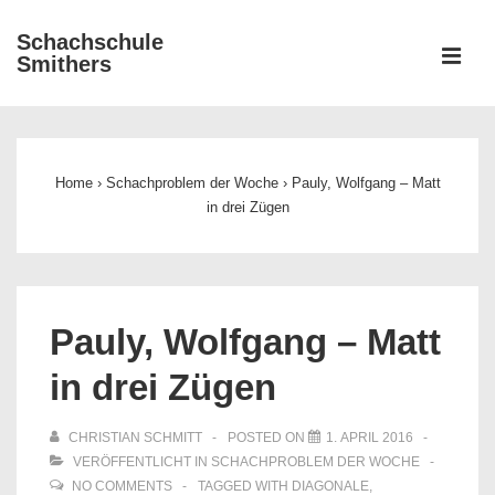
↓
Schachschule
Zum
ME
Smithers
Inhalt
Main
Navigation
Home
›
Schachproblem der Woche
›
Pauly, Wolfgang – Matt
in drei Zügen
Pauly, Wolfgang – Matt
in drei Zügen
CHRISTIAN SCHMITT
POSTED ON
1. APRIL 2016
VERÖFFENTLICHT IN
SCHACHPROBLEM DER WOCHE
NO COMMENTS
TAGGED WITH
DIAGONALE
,