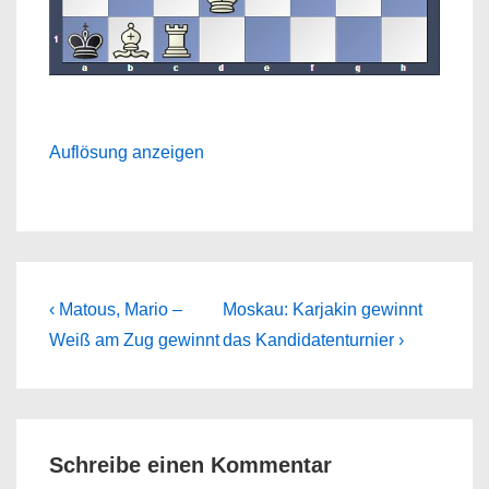
Auflösung anzeigen
Beitragsnavigation
Previous
Next
‹ Matous, Mario –
Moskau: Karjakin gewinnt
Post
Post
Weiß am Zug gewinnt
das Kandidatenturnier ›
is
is
Schreibe einen Kommentar