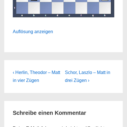
Auflösung anzeigen
Beitragsnavigation
Previous
Next
‹ Herlin, Theodor – Matt
Schor, Laszlo – Matt in
Post
Post
in vier Zügen
drei Zügen ›
is
is
Schreibe einen Kommentar