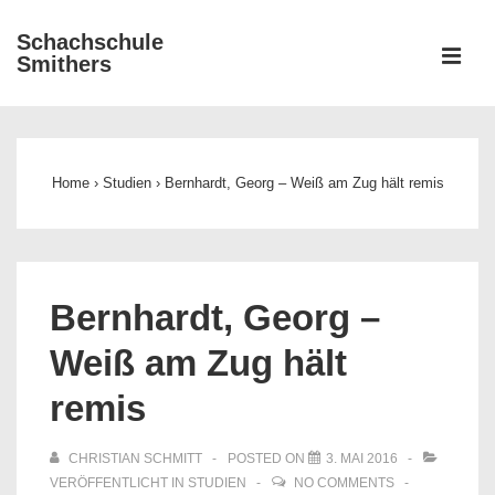
↓
Schachschule
Zum
ME
Smithers
Inhalt
Main
Navigation
Home
›
Studien
›
Bernhardt, Georg – Weiß am Zug hält remis
Bernhardt, Georg –
Weiß am Zug hält
remis
CHRISTIAN SCHMITT
POSTED ON
3. MAI 2016
VERÖFFENTLICHT IN
STUDIEN
NO COMMENTS