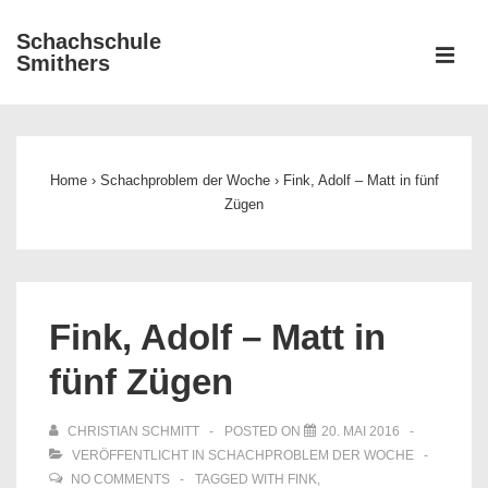
↓
Schachschule
Zum
ME
Smithers
Inhalt
Main
Navigation
Home
›
Schachproblem der Woche
›
Fink, Adolf – Matt in fünf
Zügen
Fink, Adolf – Matt in
fünf Zügen
CHRISTIAN SCHMITT
POSTED ON
20. MAI 2016
VERÖFFENTLICHT IN
SCHACHPROBLEM DER WOCHE
NO COMMENTS
TAGGED WITH
FINK
,