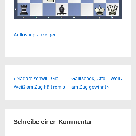
Auflösung anzeigen
Beitragsnavigation
Previous
Next
‹ Nadareischwili, Gia –
Gallischek, Otto – Weiß
Post
Post
Weiß am Zug hält remis
am Zug gewinnt ›
is
is
Schreibe einen Kommentar