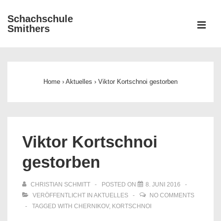
↓
Schachschule
Zum
ME
Smithers
Inhalt
Main
Navigation
Home
›
Aktuelles
›
Viktor Kortschnoi gestorben
Viktor Kortschnoi
gestorben
CHRISTIAN SCHMITT
POSTED ON
8. JUNI 2016
VERÖFFENTLICHT IN
AKTUELLES
NO COMMENTS
TAGGED WITH
CHERNIKOV
,
KORTSCHNOI