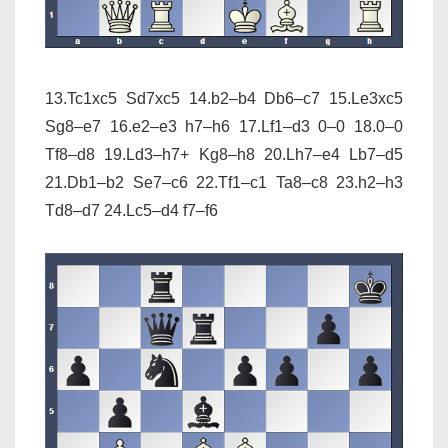
13.Tc1xc5 Sd7xc5 14.b2–b4 Db6–c7 15.Le3xc5
Sg8–e7 16.e2–e3 h7–h6 17.Lf1–d3 0–0 18.0–0
Tf8–d8 19.Ld3–h7+ Kg8–h8 20.Lh7–e4 Lb7–d5
21.Db1–b2 Se7–c6 22.Tf1–c1 Ta8–c8 23.h2–h3
Td8–d7 24.Lc5–d4 f7–f6