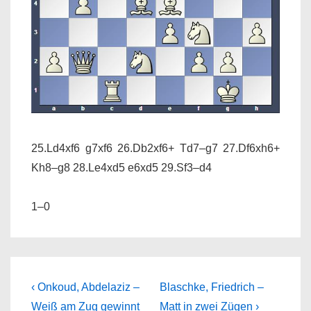
25.Ld4xf6 g7xf6 26.Db2xf6+ Td7–g7 27.Df6xh6+
Kh8–g8 28.Le4xd5 e6xd5 29.Sf3–d4
1–0
Beitragsnavigation
Previous
Next
‹ Onkoud, Abdelaziz –
Blaschke, Friedrich –
Post
Post
Weiß am Zug gewinnt
Matt in zwei Zügen ›