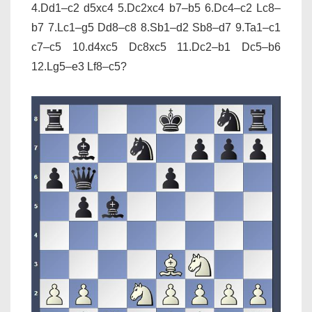
4.Dd1–c2 d5xc4 5.Dc2xc4 b7–b5 6.Dc4–c2 Lc8–
b7 7.Lc1–g5 Dd8–c8 8.Sb1–d2 Sb8–d7 9.Ta1–c1
c7–c5 10.d4xc5 Dc8xc5 11.Dc2–b1 Dc5–b6
12.Lg5–e3 Lf8–c5?