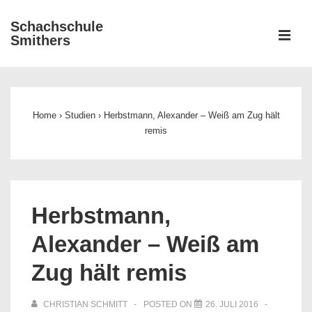
↓
Schachschule
Zum
ME
Smithers
Inhalt
Main
Navigation
Home
›
Studien
›
Herbstmann, Alexander – Weiß am Zug hält
remis
Herbstmann,
Alexander – Weiß am
Zug hält remis
CHRISTIAN SCHMITT
POSTED ON
26. JULI 2016