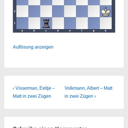
Auflösung anzeigen
Beitragsnavigation
Previous
Next
‹ Visserman, Eeltje –
Volkmann, Albert – Matt
Post
Post
Matt in zwei Zügen
in zwei Zügen ›
is
is