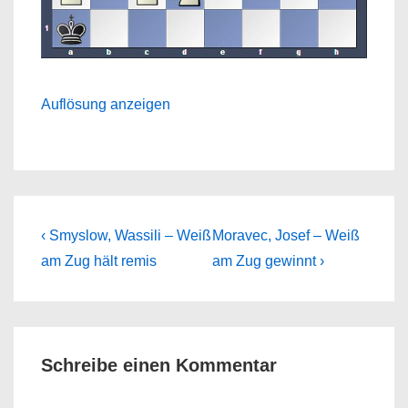
Auflösung anzeigen
Beitragsnavigation
Previous
Next
‹ Smyslow, Wassili – Weiß
Moravec, Josef – Weiß
Post
Post
am Zug hält remis
am Zug gewinnt ›
is
is
Schreibe einen Kommentar