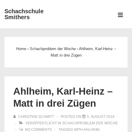
↓
Schachschule
Zum
ME
Smithers
Inhalt
Main
Navigation
Home
›
Schachproblem der Woche
›
Ahlheim, Karl-Heinz –
Matt in drei Zügen
Ahlheim, Karl-Heinz –
Matt in drei Zügen
CHRISTIAN SCHMITT
POSTED ON
5. AUGUST 2016
VERÖFFENTLICHT IN
SCHACHPROBLEM DER WOCHE
NO COMMENTS
TAGGED WITH
AHLHEIM
,