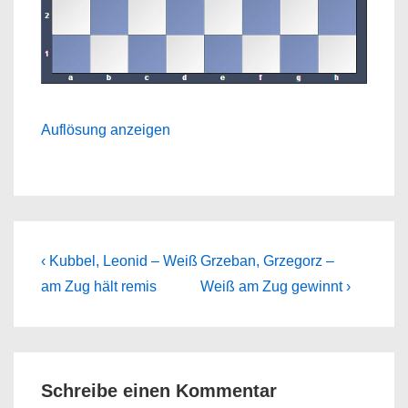
Auflösung anzeigen
Beitragsnavigation
Previous
Next
‹ Kubbel, Leonid – Weiß
Grzeban, Grzegorz –
Post
Post
am Zug hält remis
Weiß am Zug gewinnt ›
is
is
Schreibe einen Kommentar