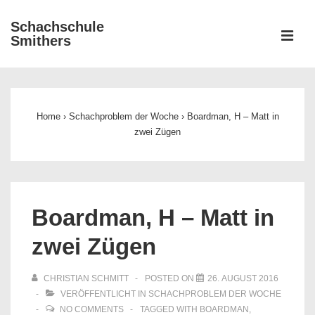
↓
Schachschule
Zum
ME
Smithers
Inhalt
Main
Navigation
Home
›
Schachproblem der Woche
›
Boardman, H – Matt in
zwei Zügen
Boardman, H – Matt in
zwei Zügen
CHRISTIAN SCHMITT
POSTED ON
26. AUGUST 2016
VERÖFFENTLICHT IN
SCHACHPROBLEM DER WOCHE
NO COMMENTS
TAGGED WITH
BOARDMAN
,