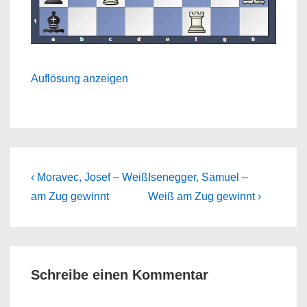
Auflösung anzeigen
Beitragsnavigation
Previous
Next
‹ Moravec, Josef – Weiß
Isenegger, Samuel –
Post
Post
am Zug gewinnt
Weiß am Zug gewinnt ›
is
is
Schreibe einen Kommentar