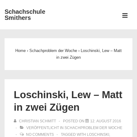
↓
Schachschule
Zum
ME
Smithers
Inhalt
Main
Navigation
Home
›
Schachproblem der Woche
›
Loschinski, Lew – Matt
in zwei Zügen
Loschinski, Lew – Matt
in zwei Zügen
CHRISTIAN SCHMITT
POSTED ON
12. AUGUST 2016
VERÖFFENTLICHT IN
SCHACHPROBLEM DER WOCHE
NO COMMENTS
TAGGED WITH
LOSCHINSKI
,