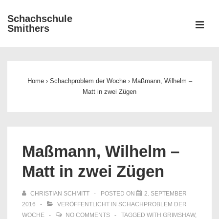
↓
Schachschule
Zum
ME
Smithers
Inhalt
Main
Navigation
Home
›
Schachproblem der Woche
›
Maßmann, Wilhelm –
Matt in zwei Zügen
Maßmann, Wilhelm –
Matt in zwei Zügen
CHRISTIAN SCHMITT
POSTED ON
2. SEPTEMBER
2016
VERÖFFENTLICHT IN
SCHACHPROBLEM DER
WOCHE
NO COMMENTS
TAGGED WITH
GRIMSHAW
,