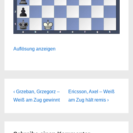
Auflösung anzeigen
Beitragsnavigation
Previous
Next
‹ Grzeban, Grzegorz –
Ericsson, Axel – Weiß
Post
Post
Weiß am Zug gewinnt
am Zug hält remis ›
is
is