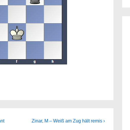
Next
nt
Zinar, M – Weiß am Zug hält remis ›
Post