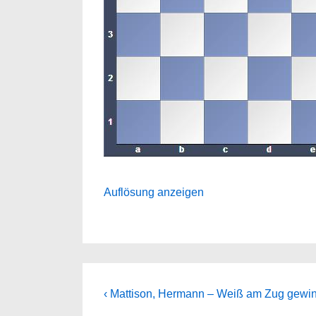
Auflösung anzeigen
Beitragsnavigation
Previous
‹ Mattison, Hermann – Weiß am Zug gewin
Post