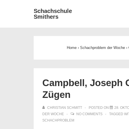
↓
Main
Schachschule
Zum
Smithers
Navigat
Inhalt
Home
›
Schachproblem der Woche
›
Campbell, Joseph G
Zügen
CHRISTIAN SCHMITT
POSTED ON
28. OKT
DER WOCHE
NO COMMENTS
TAGGED W
SCHACHPROBLEM