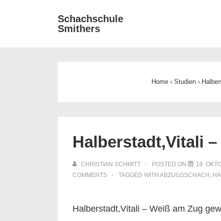
↓
Main
Schachschule
Zum
Smithers
Navigat
Inhalt
Home
›
Studien
›
Halber
Halberstadt,Vitali
CHRISTIAN SCHMITT
POSTED ON
18. OKT
COMMENTS
TAGGED WITH
ABZUGSSCHACH
,
HA
Halberstadt,Vitali – Weiß am Zug gew