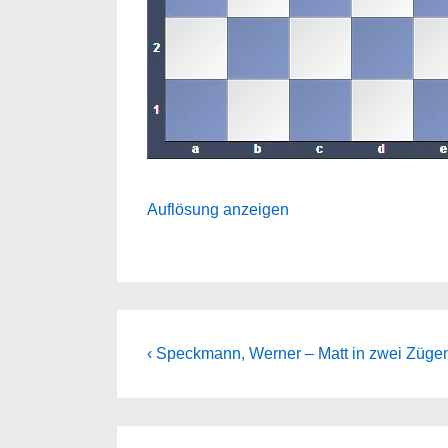
Auflösung anzeigen
Beitragsnavigation
Previous
‹ Speckmann, Werner – Matt in zwei Züge
Post
is