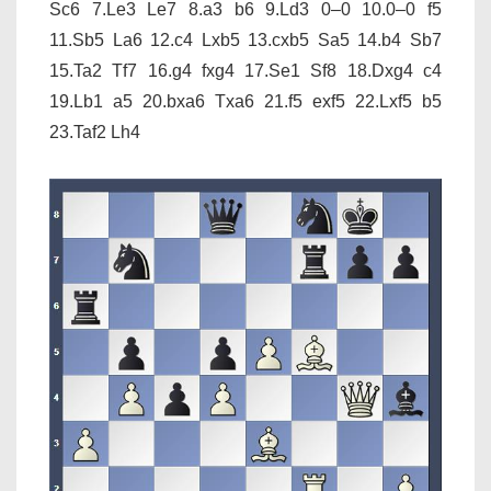
Sc6 7.Le3 Le7 8.a3 b6 9.Ld3 0–0 10.0–0 f5
11.Sb5 La6 12.c4 Lxb5 13.cxb5 Sa5 14.b4 Sb7
15.Ta2 Tf7 16.g4 fxg4 17.Se1 Sf8 18.Dxg4 c4
19.Lb1 a5 20.bxa6 Txa6 21.f5 exf5 22.Lxf5 b5
23.Taf2 Lh4