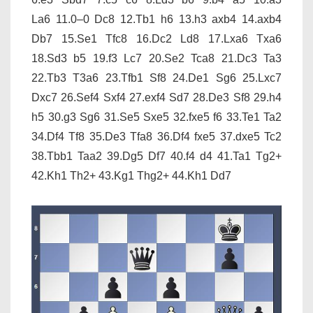
La6
11.0–0 Dc8 12.Tb1 h6 13.h3 axb4 14.axb4
Db7 15.Se1 Tfc8 16.Dc2 Ld8 17.Lxa6 Txa6
18.Sd3 b5 19.f3 Lc7 20.Se2 Tca8 21.Dc3 Ta3
22.Tb3 T3a6 23.Tfb1 Sf8 24.De1 Sg6 25.Lxc7
Dxc7 26.Sef4 Sxf4 27.exf4 Sd7 28.De3 Sf8 29.h4
h5 30.g3 Sg6 31.Se5 Sxe5 32.fxe5 f6 33.Te1 Ta2
34.Df4 Tf8 35.De3 Tfa8 36.Df4 fxe5 37.dxe5 Tc2
38.Tbb1 Taa2 39.Dg5 Df7 40.f4 d4 41.Ta1 Tg2+
42.Kh1 Th2+ 43.Kg1 Thg2+ 44.Kh1 Dd7