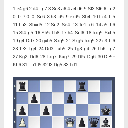
1.e4 g6 2.d4 Lg7 3.Sc3 a6 4.a4 d6 5.Sf3 Sf6 6.Le2
0–0 7.0–0 Sc6 8.h3 d5 9.exd5 Sb4 10.Lc4 Lf5
11.Lb3 Sbxd5 12.Se2 Se4 13.Te1 c6 14.a5 h6
15.Sf4 g5 16.Sh5 Lh8 17.h4 Sdf6 18.hxg5 Sxh5
19.g4 Dd7 20.gxh5 Sxg5 21.Sxg5 hxg5 22.c3 Lf6
23.Te3 Lg4 24.Dd3 Lxh5 25.Tg3 g4 26.Lh6 Lg7
27.Kg2 Dd6 28.Lxg7 Kxg7 29.Df5 Dg6 30.De5+
Kh6 31.Th1 f5 32.f3 Dg5 33.Ld1