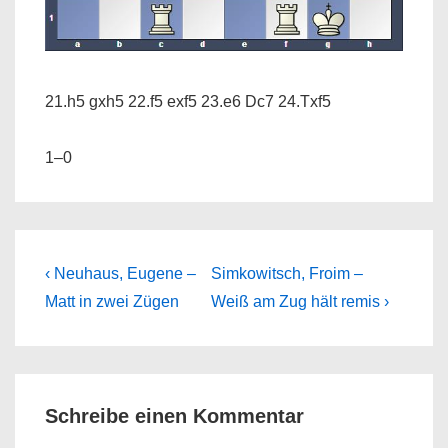
21.h5 gxh5 22.f5 exf5 23.e6 Dc7 24.Txf5
1–0
Beitragsnavigation
Previous
Next
‹ Neuhaus, Eugene –
Simkowitsch, Froim –
Post
Post
Matt in zwei Zügen
Weiß am Zug hält remis ›
is
is
Schreibe einen Kommentar