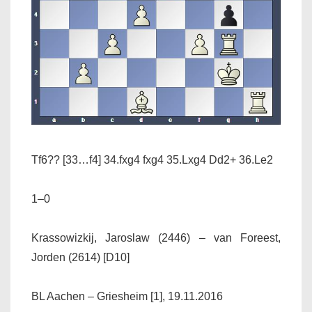
Tf6??
[33…f4]
34.fxg4 fxg4 35.Lxg4 Dd2+ 36.Le2
1–0
Krassowizkij, Jaroslaw (2446) – van Foreest,
Jorden (2614) [D10]
BL Aachen – Griesheim [1], 19.11.2016