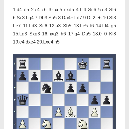
1.d4 d5 2.c4 c6 3.cxd5 cxd5 4.Lf4 Sc6 5.e3 Sf6
6.Sc3 Lg4 7.Db3 Sa5 8.Da4+ Ld7 9.Dc2 e6 10.Sf3
Le7 11.Ld3 Sc6 12.a3 Sh5 13.Le5 f6 14.Lf4 g5
15.Lg3 Sxg3 16.hxg3 h6 17.g4 Da5 18.0–0 Kf8
19.e4 dxe4 20.Lxe4 h5