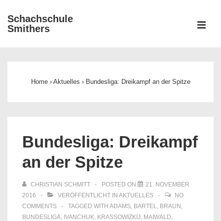
↓
Schachschule
Zum
ME
Smithers
Inhalt
Main
Navigation
Home
›
Aktuelles
›
Bundesliga: Dreikampf an der Spitze
Bundesliga: Dreikampf
an der Spitze
CHRISTIAN SCHMITT
POSTED ON
21. NOVEMBER
2016
VERÖFFENTLICHT IN
AKTUELLES
NO
COMMENTS
TAGGED WITH
ADAMS
,
BARTEL
,
BRAUN
,
BUNDESLIGA
,
IVANCHUK
,
KRASSOWIZKIJ
,
MAIWALD
,