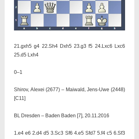
21.gxh5 g4 22.Sh4 Dxh5 23.g3 f5 24.Lxc6 Lxc6
25.d5 Lxh4
0–1
Shirov, Alexei (2677) – Maiwald, Jens-Uwe (2448)
[C11]
BL Dresden – Baden Baden [7], 20.11.2016
1.e4 e6 2.d4 d5 3.Sc3 Sf6 4.e5 Sfd7 5.f4 c5 6.Sf3