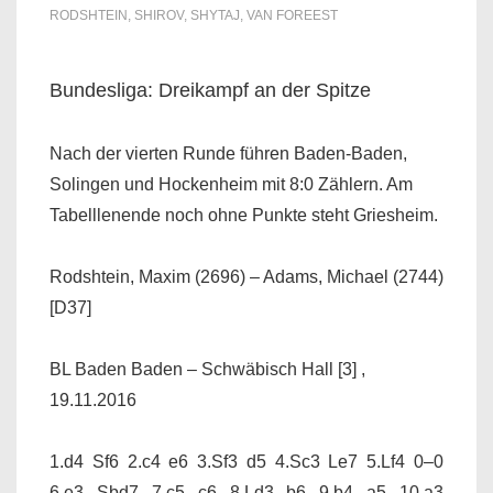
RODSHTEIN
,
SHIROV
,
SHYTAJ
,
VAN FOREEST
Bundesliga: Dreikampf an der Spitze
Nach der vierten Runde führen Baden-Baden,
Solingen und Hockenheim mit 8:0 Zählern. Am
Tabelllenende noch ohne Punkte steht Griesheim.
Rodshtein, Maxim (2696) – Adams, Michael (2744)
[D37]
BL Baden Baden – Schwäbisch Hall [3] ,
19.11.2016
1.d4 Sf6 2.c4 e6 3.Sf3 d5 4.Sc3 Le7 5.Lf4 0–0
6.e3 Sbd7 7.c5 c6 8.Ld3 b6 9.b4 a5 10.a3