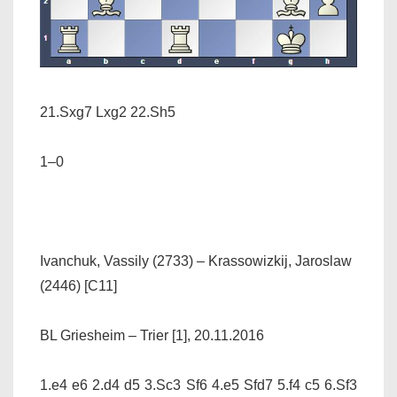
21.Sxg7 Lxg2 22.Sh5
1–0
Ivanchuk, Vassily (2733) – Krassowizkij, Jaroslaw
(2446) [C11]
BL Griesheim – Trier [1], 20.11.2016
1.e4 e6 2.d4 d5 3.Sc3 Sf6 4.e5 Sfd7 5.f4 c5 6.Sf3