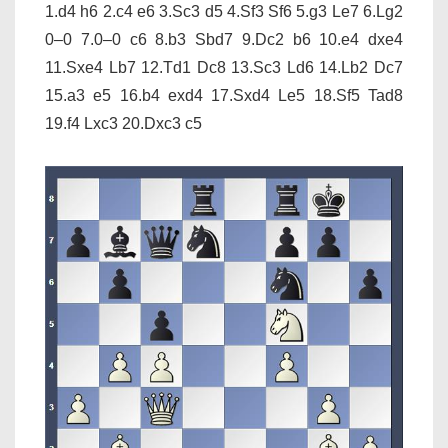
1.d4 h6 2.c4 e6 3.Sc3 d5 4.Sf3 Sf6 5.g3 Le7 6.Lg2
0–0 7.0–0 c6 8.b3 Sbd7 9.Dc2 b6 10.e4 dxe4
11.Sxe4 Lb7 12.Td1 Dc8 13.Sc3 Ld6 14.Lb2 Dc7
15.a3 e5 16.b4 exd4 17.Sxd4 Le5 18.Sf5 Tad8
19.f4 Lxc3 20.Dxc3 c5