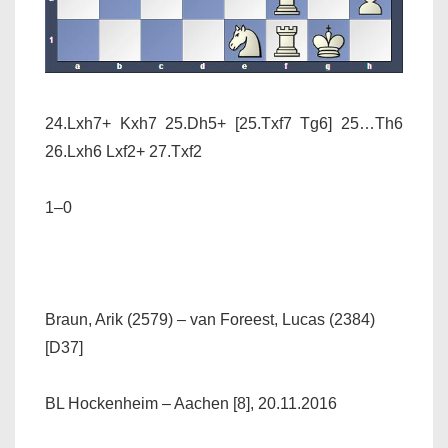
24.Lxh7+ Kxh7 25.Dh5+
[25.Txf7 Tg6]
25…Th6
26.Lxh6 Lxf2+ 27.Txf2
1–0
Braun, Arik (2579) – van Foreest, Lucas (2384)
[D37]
BL Hockenheim – Aachen [8], 20.11.2016