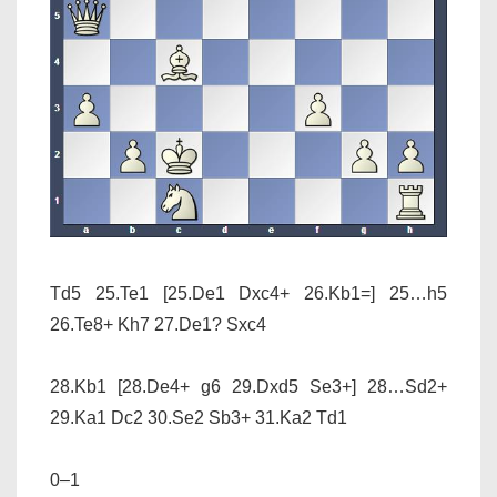
Td5 25.Te1
[25.De1 Dxc4+ 26.Kb1=]
25…h5
26.Te8+ Kh7 27.De1? Sxc4
28.Kb1
[28.De4+ g6 29.Dxd5 Se3+]
28…Sd2+
29.Ka1 Dc2 30.Se2 Sb3+ 31.Ka2 Td1
0–1