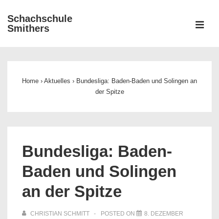
↓
Schachschule
Zum
ME
Smithers
Inhalt
Main
Navigation
Home
›
Aktuelles
›
Bundesliga: Baden-Baden und Solingen an
der Spitze
Bundesliga: Baden-
Baden und Solingen
an der Spitze
CHRISTIAN SCHMITT
POSTED ON
8. DEZEMBER