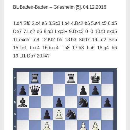
BL Baden-Baden – Griesheim [5], 04.12.2016
1.d4 Sf6 2.c4 e6 3.Sc3 Lb4 4.Dc2 b6 5.e4 c5 6.d5
De7 7.Le2 d6 8.a3 Lxc3+ 9.Dxc3 0–0 10.f3 exd5
11.exd5 Te8 12.Kf2 b5 13.b3 Sbd7 14.Ld2 Se5
15.Te1 bxc4 16.bxc4 Tb8 17.h3 La6 18.g4 h6
19.Lf1 Db7 20.f4?