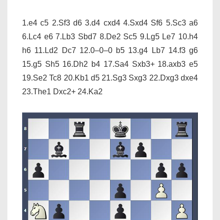
1.e4 c5 2.Sf3 d6 3.d4 cxd4 4.Sxd4 Sf6 5.Sc3 a6
6.Lc4 e6 7.Lb3 Sbd7 8.De2 Sc5 9.Lg5 Le7 10.h4
h6 11.Ld2 Dc7 12.0–0–0 b5 13.g4 Lb7 14.f3 g6
15.g5 Sh5 16.Dh2 b4 17.Sa4 Sxb3+ 18.axb3 e5
19.Se2 Tc8 20.Kb1 d5 21.Sg3 Sxg3 22.Dxg3 dxe4
23.The1 Dxc2+ 24.Ka2