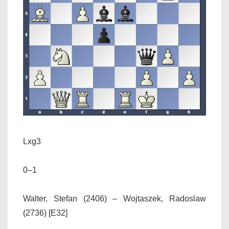
Lxg3
0–1
Walter, Stefan (2406) – Wojtaszek, Radoslaw
(2736) [E32]