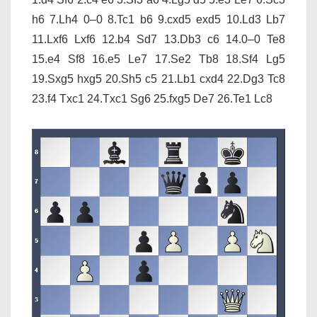
h6 7.Lh4 0–0 8.Tc1 b6 9.cxd5 exd5 10.Ld3 Lb7
11.Lxf6 Lxf6 12.b4 Sd7 13.Db3 c6 14.0–0 Te8
15.e4 Sf8 16.e5 Le7 17.Se2 Tb8 18.Sf4 Lg5
19.Sxg5 hxg5 20.Sh5 c5 21.Lb1 cxd4 22.Dg3 Tc8
23.f4 Txc1 24.Txc1 Sg6 25.fxg5 De7 26.Te1 Lc8