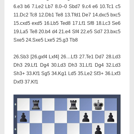
6.e3 b6 7.Le2 Lb7 8.0–0 Sbd7 9.c4 e6 10.Tc1 c5
11.Dc2 Tc8 12.Db1 Te8 13.Tfd1 De7 14.dxc5 bxc5
15.cxd5 exd5 16.Lb5 Ted8 17.Lf1 Sf8 18.Lc3 Se6
19.La5 Te8 20.b4 d4 21.e4 Sf4 22.e5 Sd7 23.bxc5
Sxe5 24.Sxe5 Lxe5 25.g3 Tb8
26.Sb3
[26.gxf4 Lxf4]
26…Lf3 27.Te1 Dd7 28.Ld3
Dh3 29.Lf1 Dg4 30.Ld3 Dh3 31.Lf1 Dg4 32.Ld3
Sh3+ 33.Kf1 Sg5 34.Kg1 Ld5 35.Le2 Sf3+ 36.Lxf3
Dxf3 37.Kf1