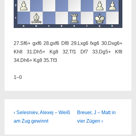
27.Sf6+ gxf6 28.gxf6 Df8 29.Lxg6 fxg6 30.Dxg6+
Kh8 31.Dh5+ Kg8 32.Tf1 Df7 33.Dg5+ Kf8
34.Dh6+ Kg8 35.Tf3
1–0
Beitragsnavigation
Previous
Next
‹ Selesniev, Alexej – Weiß
Breuer, J – Matt in
Post
Post
am Zug gewinnt
vier Zügen ›
is
is