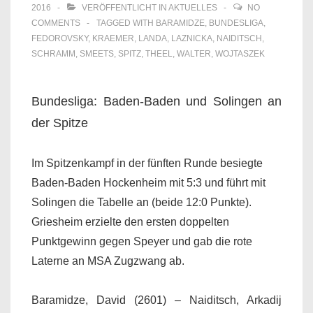
2016
VERÖFFENTLICHT IN
AKTUELLES
NO
COMMENTS
TAGGED WITH
BARAMIDZE
,
BUNDESLIGA
,
FEDOROVSKY
,
KRAEMER
,
LANDA
,
LAZNICKA
,
NAIDITSCH
,
SCHRAMM
,
SMEETS
,
SPITZ
,
THEEL
,
WALTER
,
WOJTASZEK
Bundesliga: Baden-Baden und Solingen an
der Spitze
Im Spitzenkampf in der fünften Runde besiegte
Baden-Baden Hockenheim mit 5:3 und führt mit
Solingen die Tabelle an (beide 12:0 Punkte).
Griesheim erzielte den ersten doppelten
Punktgewinn gegen Speyer und gab die rote
Laterne an MSA Zugzwang ab.
Baramidze, David (2601) – Naiditsch, Arkadij