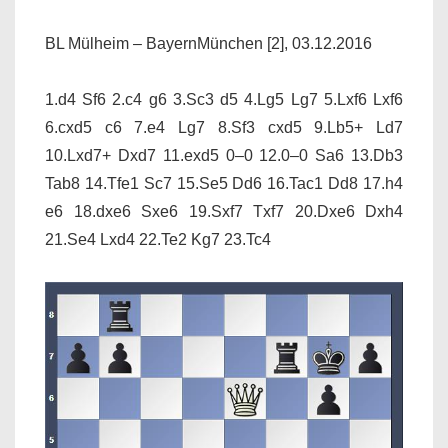
BL Mülheim – BayernMünchen [2], 03.12.2016
1.d4 Sf6 2.c4 g6 3.Sc3 d5 4.Lg5 Lg7 5.Lxf6 Lxf6
6.cxd5 c6 7.e4 Lg7 8.Sf3 cxd5 9.Lb5+ Ld7
10.Lxd7+ Dxd7 11.exd5 0–0 12.0–0 Sa6 13.Db3
Tab8 14.Tfe1 Sc7 15.Se5 Dd6 16.Tac1 Dd8 17.h4
e6 18.dxe6 Sxe6 19.Sxf7 Txf7 20.Dxe6 Dxh4
21.Se4 Lxd4 22.Te2 Kg7 23.Tc4