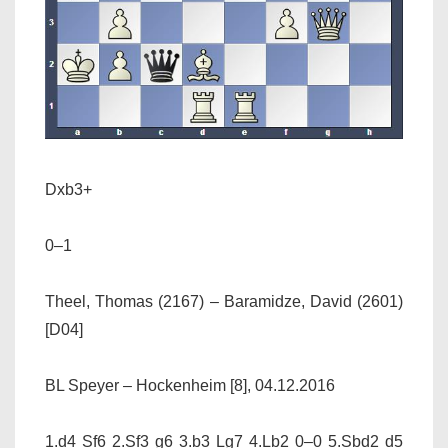
Dxb3+
0–1
Theel, Thomas (2167) – Baramidze, David (2601)
[D04]
BL Speyer – Hockenheim [8], 04.12.2016
1.d4 Sf6 2.Sf3 g6 3.b3 Lg7 4.Lb2 0–0 5.Sbd2 d5