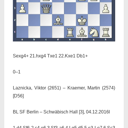
Sexg4+ 21.hxg4 Txe1 22.Kxe1 Db1+
0–1
Laznicka, Viktor (2651) – Kraemer, Martin (2574)
[D56]
BL SF Berlin – Schwäbisch Hall [3], 04.12.2016l
1.d4 Sf6 2.c4 e6 3.Sf3 a6 4.Lg5 d5 5.e3 Le7 6.Sc3