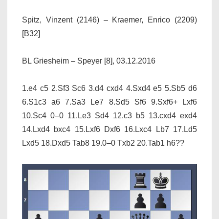
Spitz, Vinzent (2146) – Kraemer, Enrico (2209)
[B32]
BL Griesheim – Speyer [8], 03.12.2016
1.e4 c5 2.Sf3 Sc6 3.d4 cxd4 4.Sxd4 e5 5.Sb5 d6
6.S1c3 a6 7.Sa3 Le7 8.Sd5 Sf6 9.Sxf6+ Lxf6
10.Sc4 0–0 11.Le3 Sd4 12.c3 b5 13.cxd4 exd4
14.Lxd4 bxc4 15.Lxf6 Dxf6 16.Lxc4 Lb7 17.Ld5
Lxd5 18.Dxd5 Tab8 19.0–0 Txb2 20.Tab1 h6??