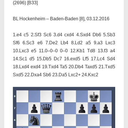
(2696) [B33]
BL Hockenheim – Baden-Baden [8], 03.12.2016
1.e4 c5 2.Sf3 Sc6 3.d4 cxd4 4.Sxd4 Db6 5.Sb3
Sf6 6.Sc3 e6 7.De2 Lb4 8.Ld2 a5 9.a3 Lxc3
10.Lxc3 e5 11.0–0–0 0–0 12.Kb1 Td8 13.f3 a4
14.Sc1 d5 15.Db5 Dc7 16.exd5 Lf5 17.Lc4 Sd4
18.Lxd4 exd4 19.Txd4 Ta5 20.Db4 Taxd5 21.Txd5
Sxd5 22.Dxa4 Sb6 23.Da5 Lxc2+ 24.Kxc2