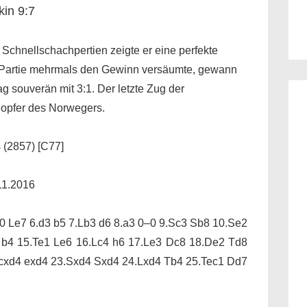
in 9:7
 Schnellschachpertien zeigte er eine perfekte
ten Partie mehrmals den Gewinn versäumte, gewann
g souverän mit 3:1. Der letzte Zug der
opfer des Norwegers.
 (2857) [C77]
11.2016
–0 Le7 6.d3 b5 7.Lb3 d6 8.a3 0–0 9.Sc3 Sb8 10.Se2
 b4 15.Te1 Le6 16.Lc4 h6 17.Le3 Dc8 18.De2 Td8
.cxd4 exd4 23.Sxd4 Sxd4 24.Lxd4 Tb4 25.Tec1 Dd7