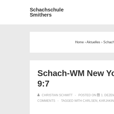
↓
Main
Schachschule
Zum
Smithers
Navigat
Inhalt
Home
›
Aktuelles
›
Schach
Schach-WM New Yor
9:7
CHRISTIAN SCHMITT
POSTED ON
1. DEZE
COMMENTS
TAGGED WITH
CARLSEN
,
KARJAKIN