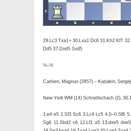
29.Lc3 Txa1+ 30.Lxa1 Dc6 31.Kh2 Kf7 32.
Dd5 37.Dxd5 Sxd5
½–½
Carlsen, Magnus (2857) – Karjakin, Sergej
New York WM (14) Schnellschach (2), 30.
1.e4 e5 2.Sf3 Sc6 3.Lc4 Lc5 4.0–0 Sf6 5
Sg6 11.Sbd2 c6 12.Lf1 a5 13.dxe5 dxe
18.Se3 bxa4 19.Txa4 Lxe3 20.Lxe3 Txa4 