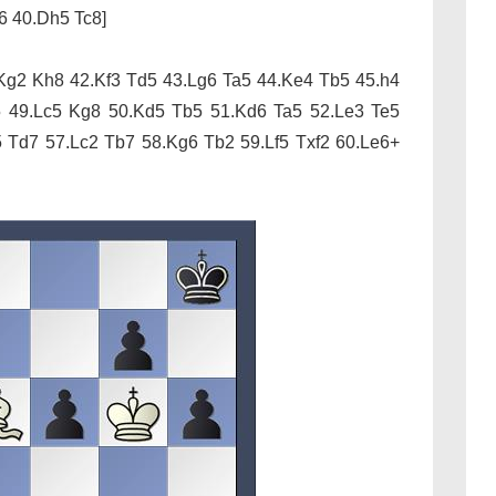
6 40.Dh5 Tc8]
Kg2 Kh8 42.Kf3 Td5 43.Lg6 Ta5 44.Ke4 Tb5 45.h4
5 49.Lc5 Kg8 50.Kd5 Tb5 51.Kd6 Ta5 52.Le3 Te5
5 Td7 57.Lc2 Tb7 58.Kg6 Tb2 59.Lf5 Txf2 60.Le6+