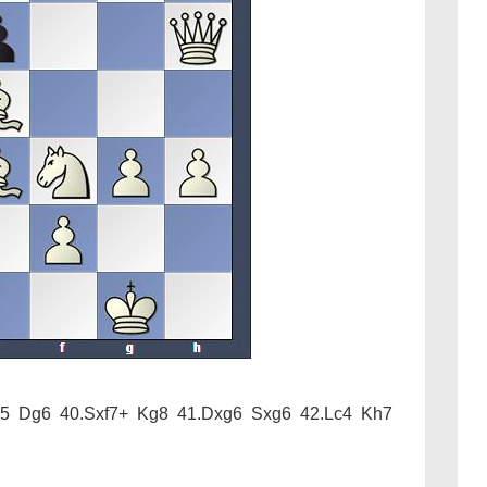
g5 Dg6 40.Sxf7+ Kg8 41.Dxg6 Sxg6 42.Lc4 Kh7