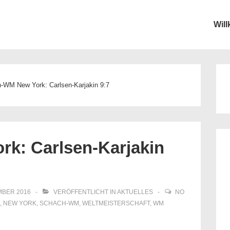
Wil
ion
-WM New York: Carlsen-Karjakin 9:7
k: Carlsen-Karjakin
MBER 2016
VERÖFFENTLICHT IN
AKTUELLES
NO
,
NEW YORK
,
SCHACH-WM
,
WELTMEISTERSCHAFT
,
WM