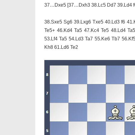
37…Dxe5
[37…Dxh3 38.Lc5 Dd7 39.Ld4 f
38.Sxe5 Sg6 39.Lxg6 Txe5 40.Ld3 f6 41.
Te5+ 46.Kd4 Ta5 47.Kc4 Te5 48.Ld4 Ta
53.Lf4 Ta5 54.Ld3 Ta7 55.Ke6 Tb7 56.Kf
Kh8 61.Ld6 Te2