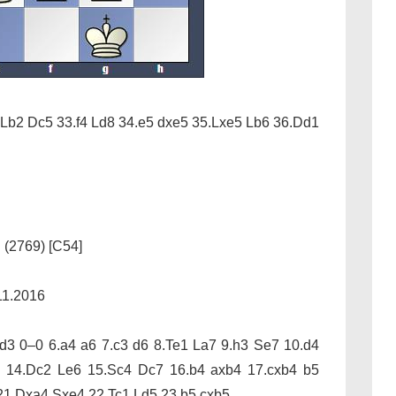
Lb2 Dc5 33.f4 Ld8 34.e5 dxe5 35.Lxe5 Lb6 36.Dd1
 (2769) [C54]
11.2016
.d3 0–0 6.a4 a6 7.c3 d6 8.Te1 La7 9.h3 Se7 10.d4
5 14.Dc2 Le6 15.Sc4 Dc7 16.b4 axb4 17.cxb4 b5
21.Dxa4 Sxe4 22.Tc1 Ld5 23.b5 cxb5