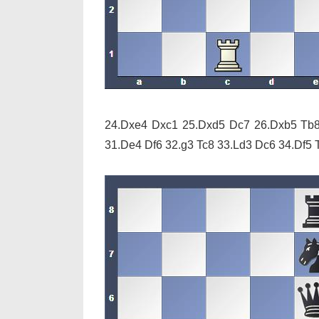
24.Dxe4 Dxc1 25.Dxd5 Dc7 26.Dxb5 Tb
31.De4 Df6 32.g3 Tc8 33.Ld3 Dc6 34.Df5