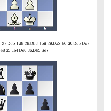
8 27.Dd5 Td8 28.Db3 Tb8 29.Da2 h6 30.Dd5 De7
 Te8 35.Le4 De6 36.Dh5 Se7