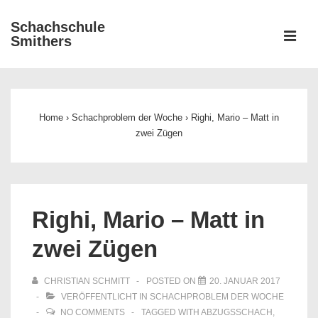
↓
Schachschule
Zum
ME
Smithers
Inhalt
Main
Navigation
Home
›
Schachproblem der Woche
›
Righi, Mario – Matt in
zwei Zügen
Righi, Mario – Matt in
zwei Zügen
CHRISTIAN SCHMITT
POSTED ON
20. JANUAR 2017
VERÖFFENTLICHT IN
SCHACHPROBLEM DER WOCHE
NO COMMENTS
TAGGED WITH
ABZUGSSCHACH
,