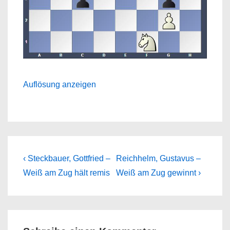
Auflösung anzeigen
Beitragsnavigation
Previous
Next
‹ Steckbauer, Gottfried –
Reichhelm, Gustavus –
Post
Post
Weiß am Zug hält remis
Weiß am Zug gewinnt ›
is
is