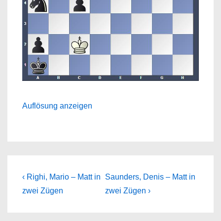
Auflösung anzeigen
Beitragsnavigation
Previous
Next
‹ Righi, Mario – Matt in
Saunders, Denis – Matt in
Post
Post
zwei Zügen
zwei Zügen ›
is
is