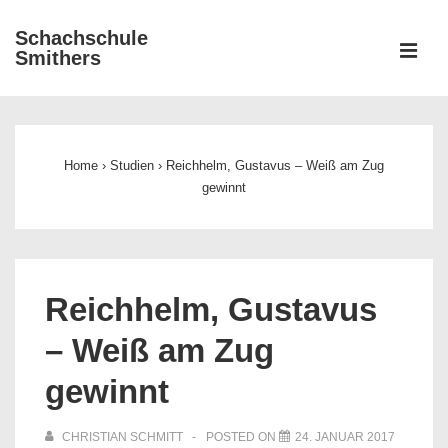
↓
Schachschule
Zum
ME
Smithers
Inhalt
Main
Navigation
Home
›
Studien
›
Reichhelm, Gustavus – Weiß am Zug
gewinnt
Reichhelm, Gustavus
– Weiß am Zug
gewinnt
CHRISTIAN SCHMITT
POSTED ON
24. JANUAR 2017