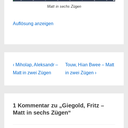
Matt in sechs Zügen
Auflösung anzeigen
Beitragsnavigation
Previous
Next
‹ Miholap, Aleksandr –
Touw, Hian Bwee – Matt
Post
Post
Matt in zwei Zügen
in zwei Zügen ›
is
is
1 Kommentar zu „
Giegold, Fritz –
Matt in sechs Zügen
“