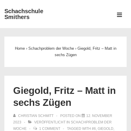
↓
Schachschule
Zum
ME
Smithers
Inhalt
Main
Navigation
Home
›
Schachproblem der Woche
›
Giegold, Fritz – Matt in
sechs Zügen
Giegold, Fritz – Matt in
sechs Zügen
CHRISTIAN SCHMITT
POSTED ON
12. NOVEMBER
2023
VERÖFFENTLICHT IN
SCHACHPROBLEM DER
WOCHE
1 COMMENT
TAGGED WITH
#6
,
GIEGOLD
,