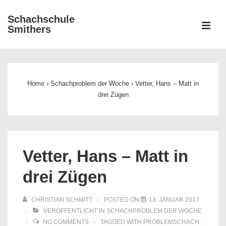
↓
Schachschule
Zum
ME
Smithers
Inhalt
Main
Navigation
Home
›
Schachproblem der Woche
›
Vetter, Hans – Matt in
drei Zügen
Vetter, Hans – Matt in
drei Zügen
CHRISTIAN SCHMITT
POSTED ON
13. JANUAR 2017
VERÖFFENTLICHT IN
SCHACHPROBLEM DER WOCHE
NO COMMENTS
TAGGED WITH
PROBLEMSCHACH
,