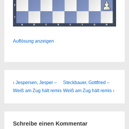
Auflösung anzeigen
Beitragsnavigation
Previous
Next
‹ Jespersen, Jesper –
Steckbauer, Gottfried –
Post
Post
Weiß am Zug hält remis
Weiß am Zug hält remis ›
is
is
Schreibe einen Kommentar