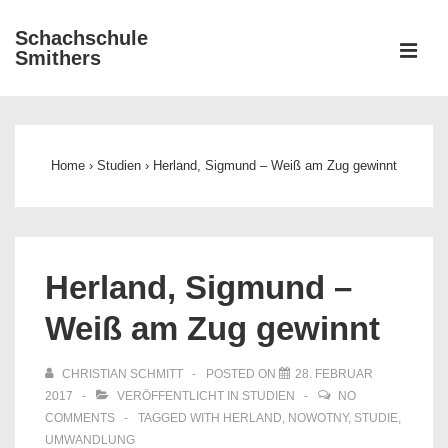
↓
Schachschule
Zum
ME
Smithers
Inhalt
Main
Navigation
Home
›
Studien
›
Herland, Sigmund – Weiß am Zug gewinnt
Herland, Sigmund –
Weiß am Zug gewinnt
CHRISTIAN SCHMITT
POSTED ON
28. FEBRUAR
2017
VERÖFFENTLICHT IN
STUDIEN
NO
COMMENTS
TAGGED WITH
HERLAND
,
NOWOTNY
,
STUDIE
,
UMWANDLUNG