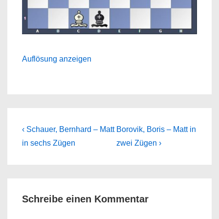
Auflösung anzeigen
Beitragsnavigation
Previous
Next
‹ Schauer, Bernhard – Matt
Borovik, Boris – Matt in
Post
Post
in sechs Zügen
zwei Zügen ›
is
is
Schreibe einen Kommentar