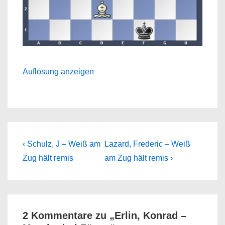
Auflösung anzeigen
Beitragsnavigation
Previous
Next
‹ Schulz, J – Weiß am
Lazard, Frederic – Weiß
Post
Post
Zug hält remis
am Zug hält remis ›
is
is
2 Kommentare zu „
Erlin, Konrad –