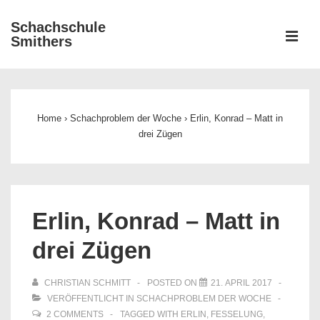
↓
Schachschule
Zum
ME
Smithers
Inhalt
Main
Navigation
Home
›
Schachproblem der Woche
›
Erlin, Konrad – Matt in
drei Zügen
Erlin, Konrad – Matt in
drei Zügen
CHRISTIAN SCHMITT
POSTED ON
21. APRIL 2017
VERÖFFENTLICHT IN
SCHACHPROBLEM DER WOCHE
2 COMMENTS
TAGGED WITH
ERLIN
,
FESSELUNG
,