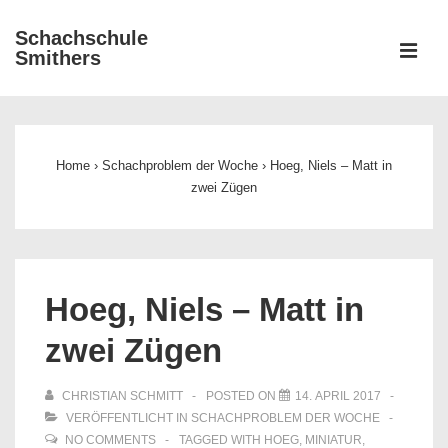
↓
Schachschule
Zum
ME
Smithers
Inhalt
Main
Navigation
Home
›
Schachproblem der Woche
›
Hoeg, Niels – Matt in
zwei Zügen
Hoeg, Niels – Matt in
zwei Zügen
CHRISTIAN SCHMITT
POSTED ON
14. APRIL 2017
VERÖFFENTLICHT IN
SCHACHPROBLEM DER WOCHE
NO COMMENTS
TAGGED WITH
HOEG
,
MINIATUR
,