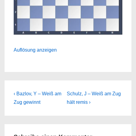
Auflösung anzeigen
Beitragsnavigation
Previous
Next
‹ Bazlov, Y – Weiß am
Schulz, J – Weiß am Zug
Post
Post
Zug gewinnt
hält remis ›
is
is