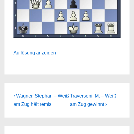
Auflösung anzeigen
Beitragsnavigation
Previous
Next
‹ Wagner, Stephan – Weiß
Traversoni, M. – Weiß
Post
Post
am Zug hält remis
am Zug gewinnt ›
is
is