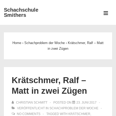
↓
Schachschule
Zum
ME
Smithers
Inhalt
Main
Navigation
Home
›
Schachproblem der Woche
›
Krätschmer, Ralf – Matt
in zwei Zügen
Krätschmer, Ralf –
Matt in zwei Zügen
CHRISTIAN SCHMITT
POSTED ON
23. JUNI 2017
VERÖFFENTLICHT IN
SCHACHPROBLEM DER WOCHE
NO COMMENTS
TAGGED WITH
KRÄTSCHMER
,