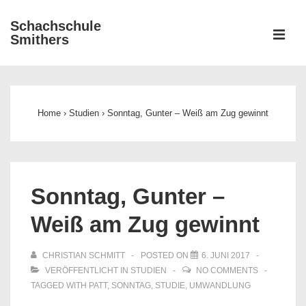
↓
Schachschule
Zum
ME
Smithers
Inhalt
Main
Navigation
Home
›
Studien
›
Sonntag, Gunter – Weiß am Zug gewinnt
Sonntag, Gunter –
Weiß am Zug gewinnt
CHRISTIAN SCHMITT
POSTED ON
6. JUNI 2017
VERÖFFENTLICHT IN
STUDIEN
NO COMMENTS
TAGGED WITH
PATT
,
SONNTAG
,
STUDIE
,
UMWANDLUNG