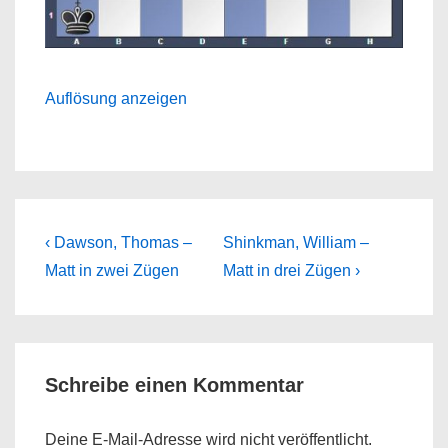
Auflösung anzeigen
Beitragsnavigation
Previous
Next
‹ Dawson, Thomas –
Shinkman, William –
Post
Post
Matt in zwei Zügen
Matt in drei Zügen ›
is
is
Schreibe einen Kommentar
Deine E-Mail-Adresse wird nicht veröffentlicht.