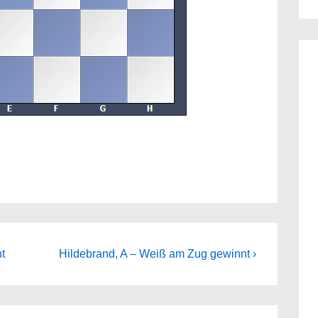
Next
t
Hildebrand, A – Weiß am Zug gewinnt ›
Post
is