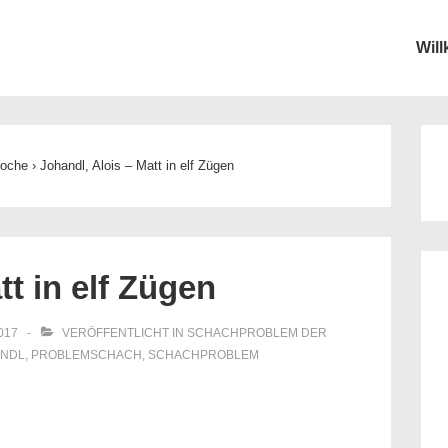
Wil
ion
Woche
›
Johandl, Alois – Matt in elf Zügen
tt in elf Zügen
2017
VERÖFFENTLICHT IN
SCHACHPROBLEM DER
ANDL
,
PROBLEMSCHACH
,
SCHACHPROBLEM