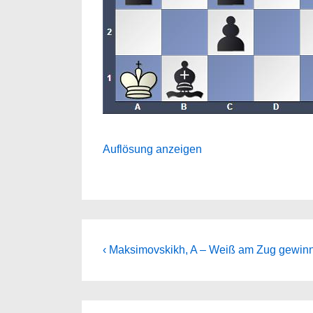
Auflösung anzeigen
Beitragsnavigation
Previous
‹ Maksimovskikh, A – Weiß am Zug gewinn
Post
is