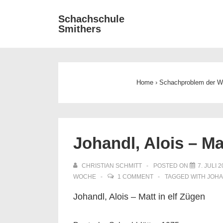
↓
Main
Schachschule
Zum
Smithers
Navigat
Inhalt
Home
›
Schachproblem der 
Johandl, Alois – Ma
CHRISTIAN SCHMITT
POSTED ON
7. JULI 
WOCHE
1 COMMENT
TAGGED WITH
JOH
Johandl, Alois – Matt in elf Zügen