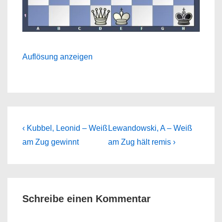
Auflösung anzeigen
Beitragsnavigation
Previous
Next
‹ Kubbel, Leonid – Weiß
Lewandowski, A – Weiß
Post
Post
am Zug gewinnt
am Zug hält remis ›
is
is
Schreibe einen Kommentar