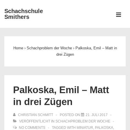
↓
Schachschule
Zum
ME
Smithers
Inhalt
Main
Navigation
Home
›
Schachproblem der Woche
›
Palkoska, Emil – Matt in
drei Zügen
Palkoska, Emil – Matt
in drei Zügen
CHRISTIAN SCHMITT
POSTED ON
21. JULI 2017
VERÖFFENTLICHT IN
SCHACHPROBLEM DER WOCHE
NO COMMENTS
TAGGED WITH
MINIATUR
,
PALKOSKA
,