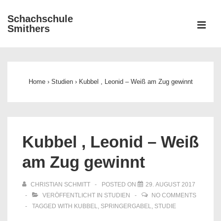
↓
Schachschule
Zum
ME
Smithers
Inhalt
Main
Navigation
Home
›
Studien
›
Kubbel , Leonid – Weiß am Zug gewinnt
Kubbel , Leonid – Weiß
am Zug gewinnt
CHRISTIAN SCHMITT
POSTED ON
29. AUGUST 2017
VERÖFFENTLICHT IN
STUDIEN
NO COMMENTS
TAGGED WITH
KUBBEL
,
SPRINGERGABEL
,
STUDIE