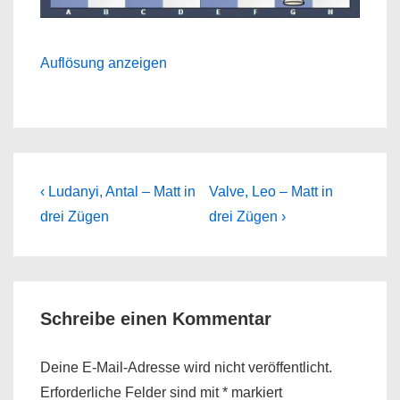
Auflösung anzeigen
Beitragsnavigation
Previous
Next
‹ Ludanyi, Antal – Matt in
Valve, Leo – Matt in
Post
Post
drei Zügen
drei Zügen ›
is
is
Schreibe einen Kommentar
Deine E-Mail-Adresse wird nicht veröffentlicht.
Erforderliche Felder sind mit
*
markiert