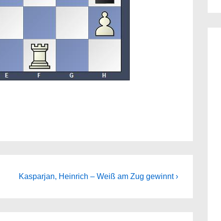
Next
Kasparjan, Heinrich – Weiß am Zug gewinnt ›
Post
is