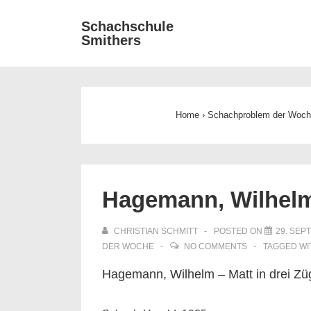
↓
Main
Schachschule
Zum
Smithers
Navigat
Inhalt
Home
›
Schachproblem der Woc
Hagemann, Wilhelm 
CHRISTIAN SCHMITT
POSTED ON
29. SEP
DER WOCHE
NO COMMENTS
TAGGED W
Hagemann, Wilhelm – Matt in drei Z