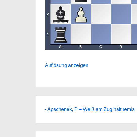
Auflösung anzeigen
Beitragsnavigation
Previous
‹ Apschenek, P – Weiß am Zug hält remis
Post
is