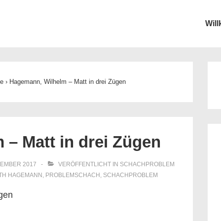
Wil
ion
he
›
Hagemann, Wilhelm – Matt in drei Zügen
– Matt in drei Zügen
TEMBER 2017
VERÖFFENTLICHT IN
SCHACHPROBLEM
ITH
HAGEMANN
,
PROBLEMSCHACH
,
SCHACHPROBLEM
ügen