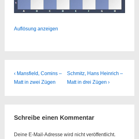
Auflösung anzeigen
Beitragsnavigation
Previous
Next
‹ Mansfield, Comins –
Schmitz, Hans Heinrich –
Post
Post
Matt in zwei Zügen
Matt in drei Zügen ›
is
is
Schreibe einen Kommentar
Deine E-Mail-Adresse wird nicht veröffentlicht.