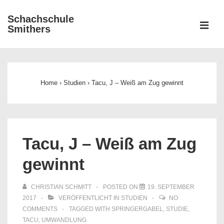
↓
Schachschule
Zum
ME
Smithers
Inhalt
Main
Navigation
Home
›
Studien
›
Tacu, J – Weiß am Zug gewinnt
Tacu, J – Weiß am Zug
gewinnt
CHRISTIAN SCHMITT
POSTED ON
19. SEPTEMBER
2017
VERÖFFENTLICHT IN
STUDIEN
NO
COMMENTS
TAGGED WITH
SPRINGERGABEL
,
STUDIE
,
TACU
,
UMWANDLUNG