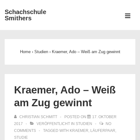
↓
Schachschule
Zum
ME
Smithers
Inhalt
Main
Navigation
Home
›
Studien
›
Kraemer, Ado – Weiß am Zug gewinnt
Kraemer, Ado – Weiß
am Zug gewinnt
CHRISTIAN SCHMITT
POSTED ON
17. OKTOBER
2017
VERÖFFENTLICHT IN
STUDIEN
NO
COMMENTS
TAGGED WITH
KRAEMER
,
LÄUFERPAAR
,
STUDIE