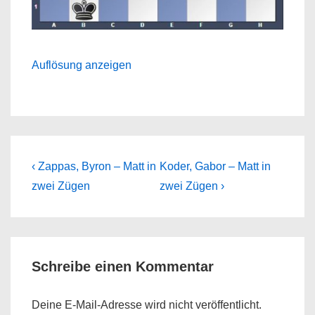
Auflösung anzeigen
Beitragsnavigation
Previous
Next
‹ Zappas, Byron – Matt in
Koder, Gabor – Matt in
Post
Post
zwei Zügen
zwei Zügen ›
is
is
Schreibe einen Kommentar
Deine E-Mail-Adresse wird nicht veröffentlicht.