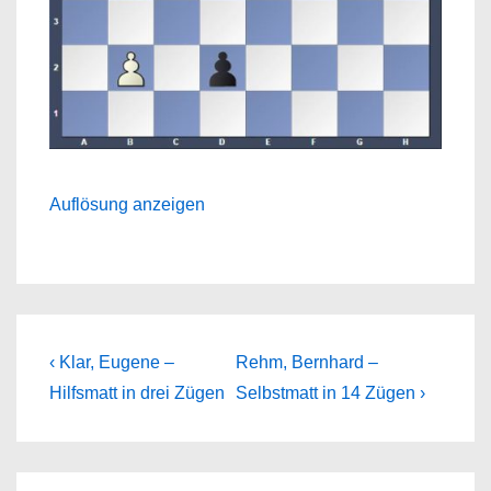
Auflösung anzeigen
Beitragsnavigation
Previous
Next
‹ Klar, Eugene –
Rehm, Bernhard –
Post
Post
Hilfsmatt in drei Zügen
Selbstmatt in 14 Zügen ›
is
is