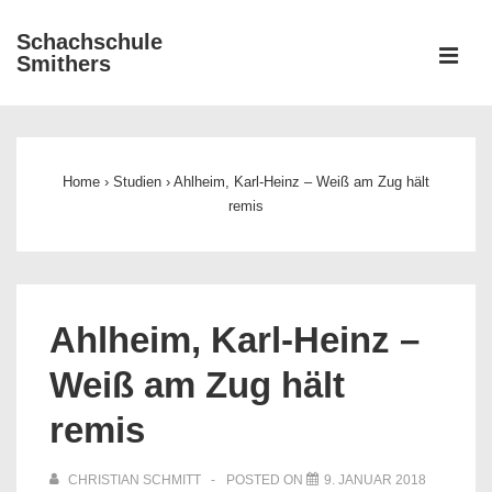
↓
Schachschule
Zum
ME
Smithers
Inhalt
Main
Navigation
Home
›
Studien
›
Ahlheim, Karl-Heinz – Weiß am Zug hält
remis
Ahlheim, Karl-Heinz –
Weiß am Zug hält
remis
CHRISTIAN SCHMITT
POSTED ON
9. JANUAR 2018