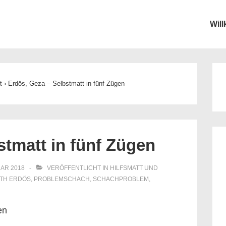
Wil
ion
t
›
Erdös, Geza – Selbstmatt in fünf Zügen
stmatt in fünf Zügen
UAR 2018
VERÖFFENTLICHT IN
HILFSMATT UND
ITH
ERDÖS
,
PROBLEMSCHACH
,
SCHACHPROBLEM
,
en