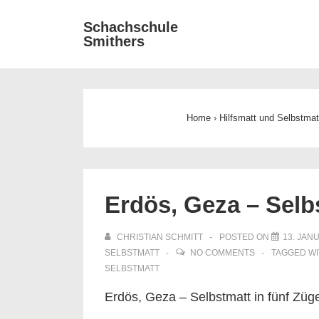
↓
Main
Schachschule
Zum
Smithers
Navigat
Inhalt
Home
›
Hilfsmatt und Selbstmat
Erdös, Geza – Selb
CHRISTIAN SCHMITT
POSTED ON
13. JAN
SELBSTMATT
NO COMMENTS
TAGGED W
SELBSTMATT
Erdös, Geza – Selbstmatt in fünf Züg