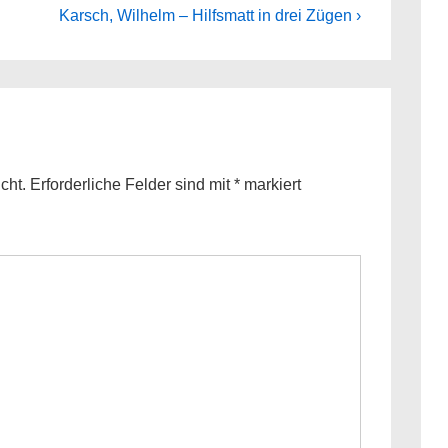
Next
Karsch, Wilhelm – Hilfsmatt in drei Zügen ›
Post
is
cht.
Erforderliche Felder sind mit
*
markiert