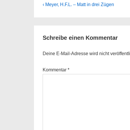
Beitragsnavigation
Previous
‹ Meyer, H.F.L. – Matt in drei Zügen
Post
is
Schreibe einen Kommentar
Deine E-Mail-Adresse wird nicht veröffentli
Kommentar
*