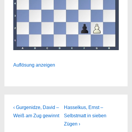
Auflösung anzeigen
Beitragsnavigation
Previous
Next
‹ Gurgenidze, David –
Hasselkus, Ernst –
Post
Post
Weiß am Zug gewinnt
Selbstmatt in sieben
is
is
Zügen ›