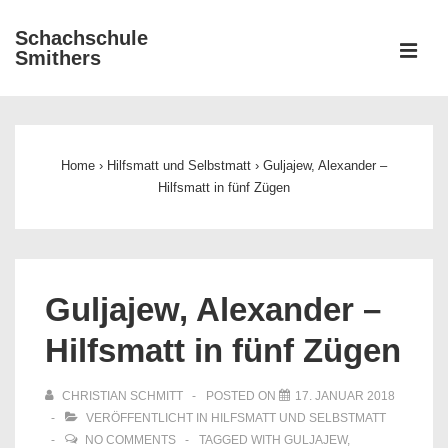
↓
Schachschule
Zum
ME
Smithers
Inhalt
Main
Navigation
Home
›
Hilfsmatt und Selbstmatt
›
Guljajew, Alexander –
Hilfsmatt in fünf Zügen
Guljajew, Alexander –
Hilfsmatt in fünf Zügen
CHRISTIAN SCHMITT
POSTED ON
17. JANUAR 2018
VERÖFFENTLICHT IN
HILFSMATT UND SELBSTMATT
NO COMMENTS
TAGGED WITH
GULJAJEW
,