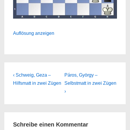
Auflösung anzeigen
Beitragsnavigation
Previous
Next
‹ Schweig, Geza –
Páros, György –
Post
Post
Hilfsmatt in zwei Zügen
Selbstmatt in zwei Zügen
is
is
›
Schreibe einen Kommentar