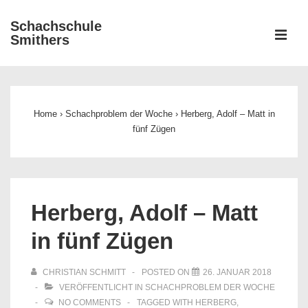
↓
Schachschule
Zum
ME
Smithers
Inhalt
Main
Navigation
Home
›
Schachproblem der Woche
›
Herberg, Adolf – Matt in
fünf Zügen
Herberg, Adolf – Matt
in fünf Zügen
CHRISTIAN SCHMITT
POSTED ON
26. JANUAR 2018
VERÖFFENTLICHT IN
SCHACHPROBLEM DER WOCHE
NO COMMENTS
TAGGED WITH
HERBERG
,