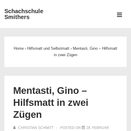
↓
Schachschule
Zum
ME
Smithers
Inhalt
Main
Navigation
Home
›
Hilfsmatt und Selbstmatt
›
Mentasti, Gino – Hilfsmatt
in zwei Zügen
Mentasti, Gino –
Hilfsmatt in zwei
Zügen
CHRISTIAN SCHMITT
POSTED ON
28. FEBRUAR