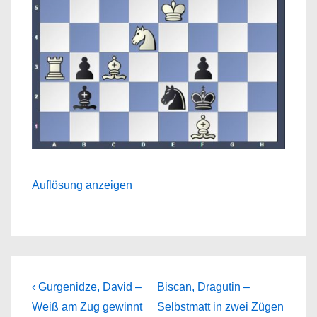
Auflösung anzeigen
Beitragsnavigation
Previous
Next
‹ Gurgenidze, David –
Biscan, Dragutin –
Post
Post
Weiß am Zug gewinnt
Selbstmatt in zwei Zügen