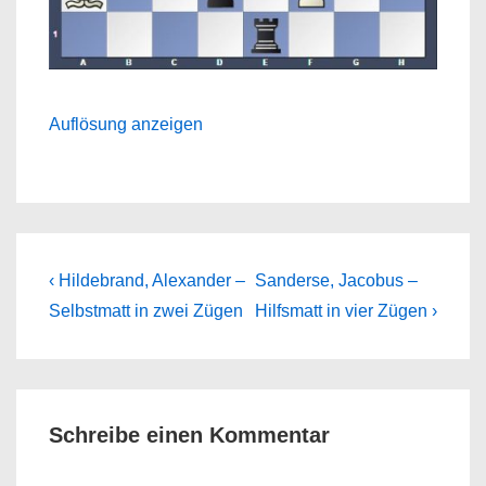
Auflösung anzeigen
Beitragsnavigation
Previous
Next
‹ Hildebrand, Alexander –
Sanderse, Jacobus –
Post
Post
Selbstmatt in zwei Zügen
Hilfsmatt in vier Zügen ›
is
is
Schreibe einen Kommentar