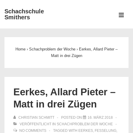
↓
Schachschule
Zum
ME
Smithers
Inhalt
Main
Navigation
Home
›
Schachproblem der Woche
›
Eerkes, Allard Pieter –
Matt in drei Zügen
Eerkes, Allard Pieter –
Matt in drei Zügen
CHRISTIAN SCHMITT
POSTED ON
16. MÄRZ 2018
VERÖFFENTLICHT IN
SCHACHPROBLEM DER WOCHE
NO COMMENTS
TAGGED WITH
EERKES
,
FESSELUNG
,