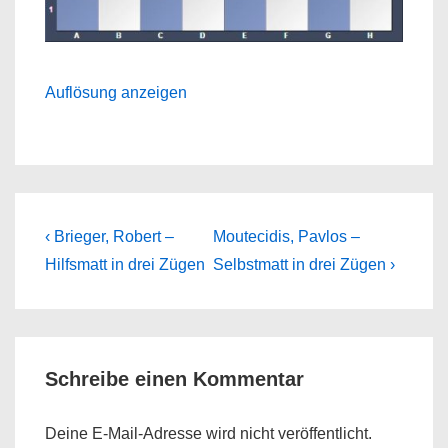
Auflösung anzeigen
Beitragsnavigation
Previous
Next
‹ Brieger, Robert –
Moutecidis, Pavlos –
Post
Post
Hilfsmatt in drei Zügen
Selbstmatt in drei Zügen ›
is
is
Schreibe einen Kommentar
Deine E-Mail-Adresse wird nicht veröffentlicht.