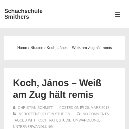
↓
Schachschule
Zum
ME
Smithers
Inhalt
Main
Navigation
Home
›
Studien
›
Koch, János – Weiß am Zug hält remis
Koch, János – Weiß
am Zug hält remis
CHRISTIAN SCHMITT
POSTED ON
20. MÄRZ 2018
VERÖFFENTLICHT IN
STUDIEN
NO COMMENTS
TAGGED WITH
KOCH
,
PATT
,
STUDIE
,
UMWANDLUNG
,
UNTERVERWANDLUNG