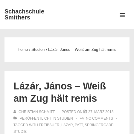
↓
Schachschule
Zum
ME
Smithers
Inhalt
Main
Navigation
Home
›
Studien
›
Lázár, János – Weiß am Zug hält remis
Lázár, János – Weiß
am Zug hält remis
CHRISTIAN SCHMITT
POSTED ON
27. MÄRZ 2018
VERÖFFENTLICHT IN
STUDIEN
NO COMMENTS
TAGGED WITH
FREIBAUER
,
LAZAR
,
PATT
,
SPRINGERGABEL
,
STUDIE