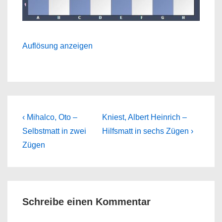
Auflösung anzeigen
Beitragsnavigation
Previous
Next
‹ Mihalco, Oto –
Kniest, Albert Heinrich –
Post
Post
Selbstmatt in zwei
Hilfsmatt in sechs Zügen ›
is
is
Zügen
Schreibe einen Kommentar