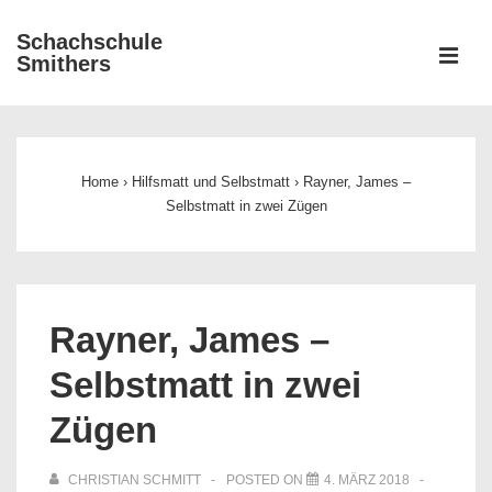
↓
Schachschule
Zum
ME
Smithers
Inhalt
Main
Navigation
Home
›
Hilfsmatt und Selbstmatt
›
Rayner, James –
Selbstmatt in zwei Zügen
Rayner, James –
Selbstmatt in zwei
Zügen
CHRISTIAN SCHMITT
POSTED ON
4. MÄRZ 2018