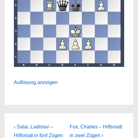
Auflösung anzeigen
Beitragsnavigation
Previous
Next
‹ Salai, Ladislav –
Fox, Charles – Hilfsmatt
Post
Post
Hilfsmatt in fünf Zügen
in zwei Zügen ›