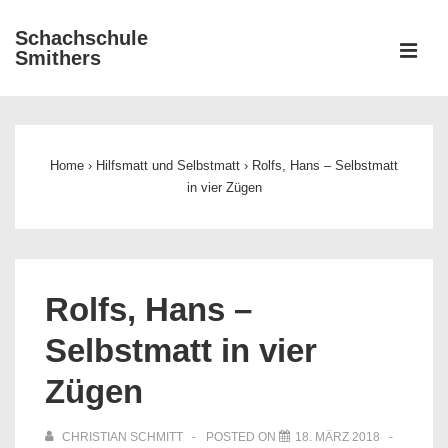
↓
Schachschule
Zum
ME
Smithers
Inhalt
Main
Navigation
Home
›
Hilfsmatt und Selbstmatt
›
Rolfs, Hans – Selbstmatt
in vier Zügen
Rolfs, Hans –
Selbstmatt in vier
Zügen
CHRISTIAN SCHMITT
POSTED ON
18. MÄRZ 2018