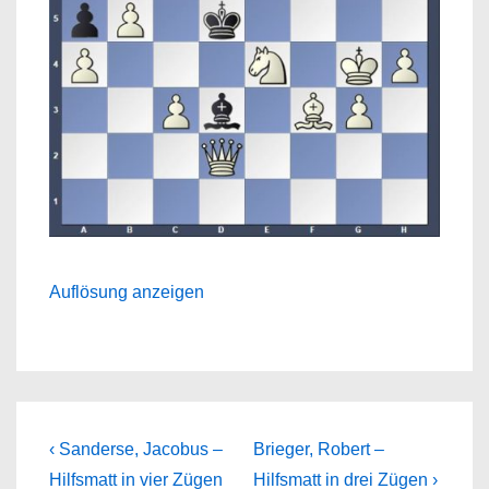
Auflösung anzeigen
Beitragsnavigation
Previous
Next
‹ Sanderse, Jacobus –
Brieger, Robert –
Post
Post
Hilfsmatt in vier Zügen
Hilfsmatt in drei Zügen ›