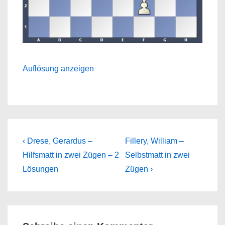
Auflösung anzeigen
Beitragsnavigation
Previous
Next
‹ Drese, Gerardus –
Fillery, William –
Post
Post
Hilfsmatt in zwei Zügen – 2
Selbstmatt in zwei
is
is
Lösungen
Zügen ›