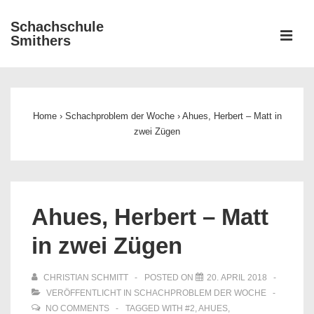
↓
Schachschule
Zum
ME
Smithers
Inhalt
Main
Navigation
Home
›
Schachproblem der Woche
›
Ahues, Herbert – Matt in
zwei Zügen
Ahues, Herbert – Matt
in zwei Zügen
CHRISTIAN SCHMITT
POSTED ON
20. APRIL 2018
VERÖFFENTLICHT IN
SCHACHPROBLEM DER WOCHE
NO COMMENTS
TAGGED WITH
#2
,
AHUES
,