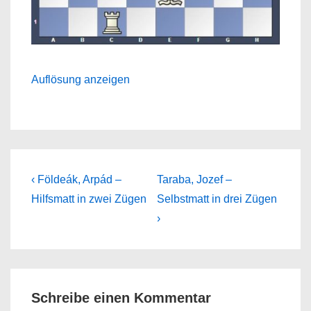
Auflösung anzeigen
Beitragsnavigation
Previous
Next
‹ Földeák, Arpád –
Taraba, Jozef –
Post
Post
Hilfsmatt in zwei Zügen
Selbstmatt in drei Zügen
is
is
›
Schreibe einen Kommentar