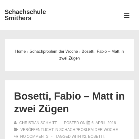
↓
Schachschule
Zum
ME
Smithers
Inhalt
Main
Navigation
Home
›
Schachproblem der Woche
›
Bosetti, Fabio – Matt in
zwei Zügen
Bosetti, Fabio – Matt in
zwei Zügen
CHRISTIAN SCHMITT
POSTED ON
6. APRIL 2018
VERÖFFENTLICHT IN
SCHACHPROBLEM DER WOCHE
NO COMMENTS
TAGGED WITH
#2
,
BOSETTI
,