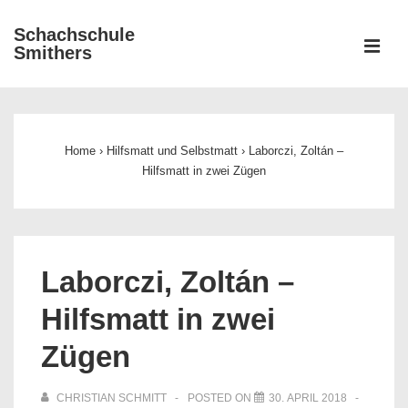
↓
Schachschule
Zum
ME
Smithers
Inhalt
Main
Navigation
Home
›
Hilfsmatt und Selbstmatt
›
Laborczi, Zoltán –
Hilfsmatt in zwei Zügen
Laborczi, Zoltán –
Hilfsmatt in zwei
Zügen
CHRISTIAN SCHMITT
POSTED ON
30. APRIL 2018