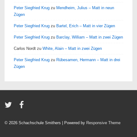
Peter Siegfried Krug
zu
Mendheim, Julius – Matt in neun
Zügen
Peter Siegfried Krug
zu
Bartel, Erich – Matt in vier Zügen
Peter Siegfried Krug
zu
Barclay, William – Matt in zwei Zügen
Carlos Nordt
zu
White, Alain – Matt in zwei Zügen
Peter Siegfried Krug
zu
Rübesamen, Hermann – Matt in drei
Zügen
© 2026
Schachschule Smithers
| Powered by
Responsive Theme