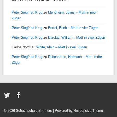
Peter Siegfried Krug
zu
Mendheim, Julius – Matt in neun
Zügen
Peter Siegfried Krug
zu
Bartel, Erich – Matt in vier Zügen
Peter Siegfried Krug
zu
Barclay, William – Matt in zwei Zügen
Carlos Nordt
zu
White, Alain – Matt in zwei Zügen
Peter Siegfried Krug
zu
Rübesamen, Hermann – Matt in drei
Zügen
© 2026
Schachschule Smithers
| Powered by
Responsive Theme