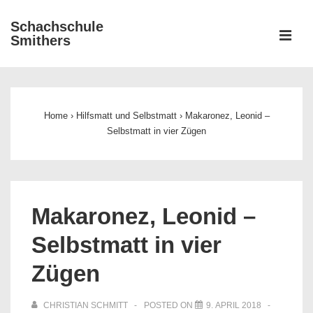
↓
Schachschule
Zum
ME
Smithers
Inhalt
Main
Navigation
Home
›
Hilfsmatt und Selbstmatt
›
Makaronez, Leonid –
Selbstmatt in vier Zügen
Makaronez, Leonid –
Selbstmatt in vier
Zügen
CHRISTIAN SCHMITT
POSTED ON
9. APRIL 2018