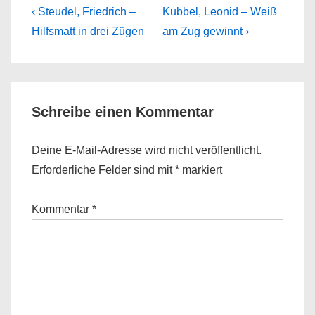
Beitragsnavigation
Previous
Next
‹ Steudel, Friedrich –
Kubbel, Leonid – Weiß
Post
Post
Hilfsmatt in drei Zügen
am Zug gewinnt ›
is
is
Schreibe einen Kommentar
Deine E-Mail-Adresse wird nicht veröffentlicht.
Erforderliche Felder sind mit
*
markiert
Kommentar
*