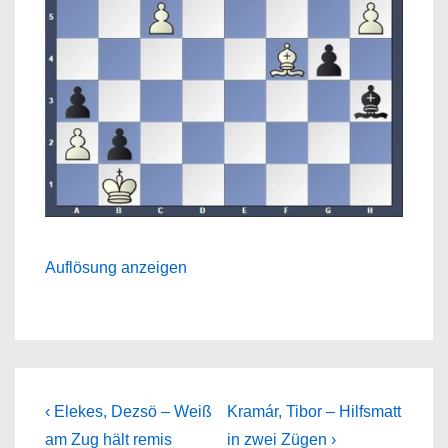
Auflösung anzeigen
Beitragsnavigation
Previous
Next
‹ Elekes, Dezsö – Weiß
Kramár, Tibor – Hilfsmatt
Post
Post
am Zug hält remis
in zwei Zügen ›