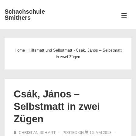
↓
Schachschule
Zum
ME
Smithers
Inhalt
Main
Navigation
Home
›
Hilfsmatt und Selbstmatt
›
Csák, János – Selbstmatt
in zwei Zügen
Csák, János –
Selbstmatt in zwei
Zügen
CHRISTIAN SCHMITT
POSTED ON
16. MAI 2018