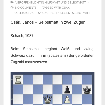
VERÖFFENTLICHT IN
HILFSMATT UND SELBSTMATT
NO COMMENTS
TAGGED WITH
CSÁK
,
PROBLEMSCHACH
,
S#2
,
SCHACHPROBLEM
,
SELBSTMATT
Csák, János – Selbstmatt in zwei Zügen
Schach, 1987
Beim Selbstmatt beginnt Weiß und zwingt
Schwarz dazu, ihn in (spätestens) der geforderten
Zugzahl mattzusetzen.