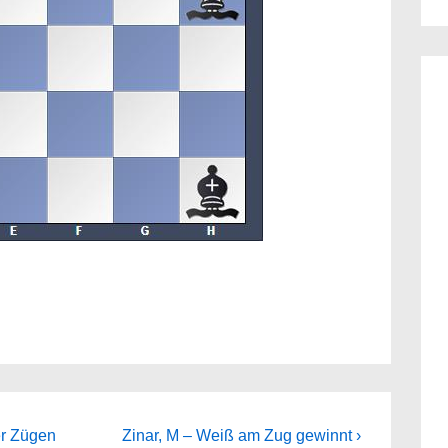
Next
er Zügen
Zinar, M – Weiß am Zug gewinnt ›