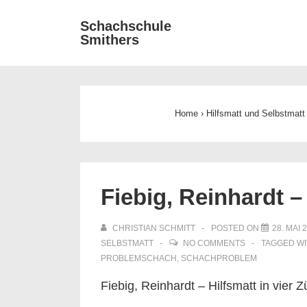
↓
Main
Schachschule
Zum
Smithers
Navigat
Inhalt
Home
›
Hilfsmatt und Selbstmatt
Fiebig, Reinhardt –
CHRISTIAN SCHMITT
POSTED ON
28. MAI 
SELBSTMATT
NO COMMENTS
TAGGED W
PROBLEMSCHACH
,
SCHACHPROBLEM
Fiebig, Reinhardt – Hilfsmatt in vier 