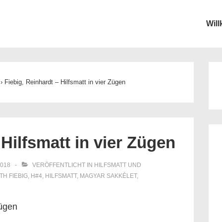
Wil
ion
›
Fiebig, Reinhardt – Hilfsmatt in vier Zügen
 Hilfsmatt in vier Zügen
2018
VERÖFFENTLICHT IN
HILFSMATT UND
ITH
FIEBIG
,
H#4
,
HILFSMATT
,
MAGYAR SAKKÉLET
,
Zügen