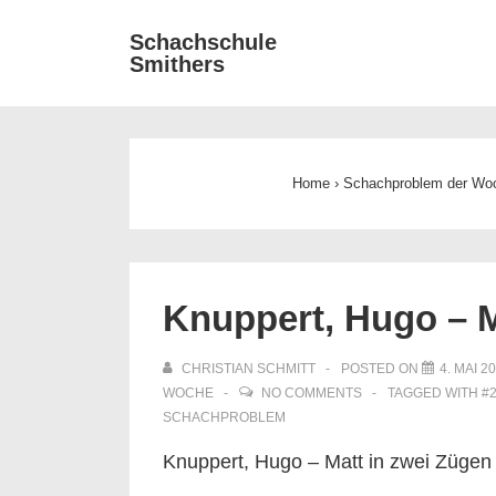
↓
Main
Schachschule
Zum
Smithers
Navigat
Inhalt
Home
›
Schachproblem der Wo
Knuppert, Hugo – M
CHRISTIAN SCHMITT
POSTED ON
4. MAI 2
WOCHE
NO COMMENTS
TAGGED WITH
#
SCHACHPROBLEM
Knuppert, Hugo – Matt in zwei Zügen