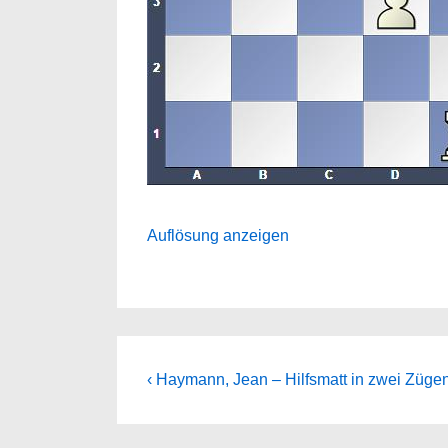
Auflösung anzeigen
Beitragsnavigation
Previous
‹ Haymann, Jean – Hilfsmatt in zwei Züge
Post
is