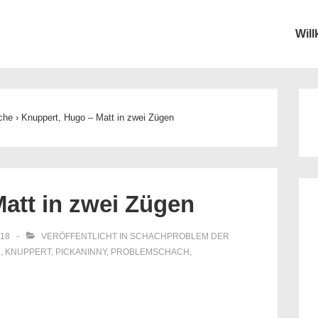
Wil
ion
che
›
Knuppert, Hugo – Matt in zwei Zügen
att in zwei Zügen
018
VERÖFFENTLICHT IN
SCHACHPROBLEM DER
2
,
KNUPPERT
,
PICKANINNY
,
PROBLEMSCHACH
,