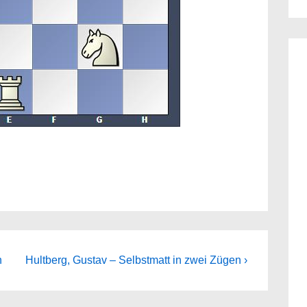
Next
n
Hultberg, Gustav – Selbstmatt in zwei Zügen ›
Post
is