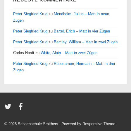
Peter Siegfried Krug
zu
Mendheim, Julius – Matt in neun
Zügen
Peter Siegfried Krug
zu
Bartel, Erich – Matt in vier Zügen
Peter Siegfried Krug
zu
Barclay, William – Matt in zwei Zügen
Carlos Nordt
zu
White, Alain – Matt in zwei Zügen
Peter Siegfried Krug
zu
Rübesamen, Hermann – Matt in drei
Zügen
© 2026
Schachschule Smithers
| Powered by
Responsive Theme