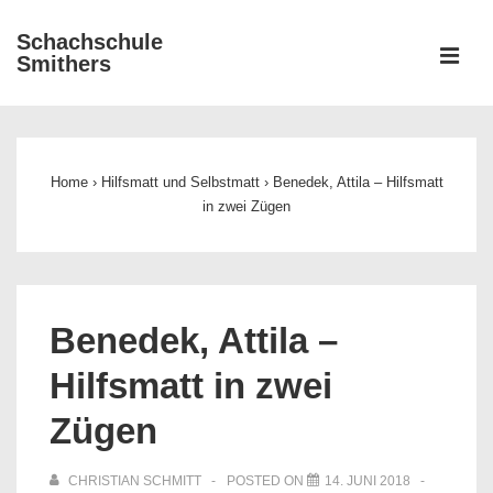
↓
Schachschule
Zum
ME
Smithers
Inhalt
Main
Navigation
Home
›
Hilfsmatt und Selbstmatt
›
Benedek, Attila – Hilfsmatt
in zwei Zügen
Benedek, Attila –
Hilfsmatt in zwei
Zügen
CHRISTIAN SCHMITT
POSTED ON
14. JUNI 2018