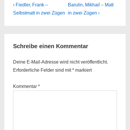
Beitragsnavigation
Previous
Next
‹ Fiedler, Frank –
Barulin, Mikhail – Matt
Post
Post
Selbstmatt in zwei Zügen
in zwei Zügen ›
is
is
Schreibe einen Kommentar
Deine E-Mail-Adresse wird nicht veröffentlicht.
Erforderliche Felder sind mit
*
markiert
Kommentar
*