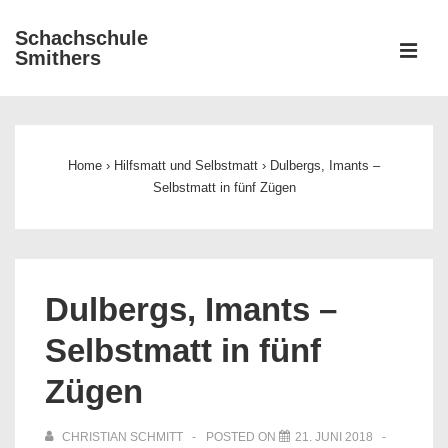
↓
Schachschule
Zum
ME
Smithers
Inhalt
Main
Navigation
Home
›
Hilfsmatt und Selbstmatt
›
Dulbergs, Imants –
Selbstmatt in fünf Zügen
Dulbergs, Imants –
Selbstmatt in fünf
Zügen
CHRISTIAN SCHMITT
POSTED ON
21. JUNI 2018