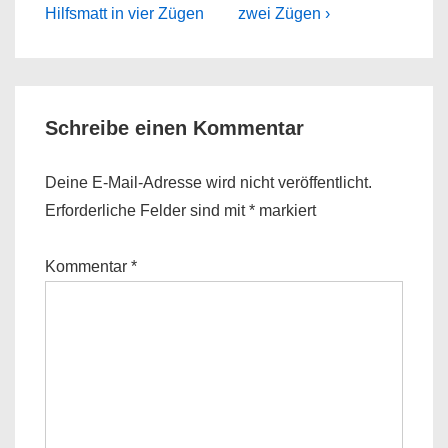
Post
Post
Hilfsmatt in vier Zügen
zwei Zügen ›
is
is
Schreibe einen Kommentar
Deine E-Mail-Adresse wird nicht veröffentlicht.
Erforderliche Felder sind mit
*
markiert
Kommentar
*